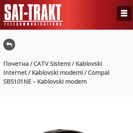
Почетна
/
CATV Sistemi
/
Kablovski
Internet
/
Kablovski modemi
/ Compal
SB5101NE – Kablovski modem