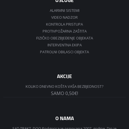
USLUGE
ALARMNI SISTEMI
VIDEO NADZOR
KONTROLA PRISTUPA
PROTIVPOŽARNA ZAŠTITA
FIZIČKO OBEZBJEĐENJE OBJEKATA
INTERVENTNA EKIPA
PATROLNI OBILASCI OBJEKTA
AKCIJE
KOLIKO DNEVNO KOŠTA VAŠA BEZBJEDNOST?
SAMO 0,50€!
O NAMA
SAT-TRAKT, DOO Podgorica je osnovana 2007. godine. Dio je