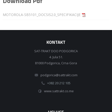
Download Pdf
MOTOROLA-SB5101_DOCSIS2.0_SPECIFIKACIJE
KONTAKT
SAT-TRAKT DOO PODGORICA
4. Jula 51.
81000 Podgorica, Crna Gora
podgorica@sattrakt.com
+382 20 212 105
www.sattrakt.co.me