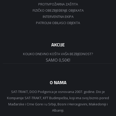
PROTIVPOŽARNA ZAŠTITA
FIZIČKO OBEZBJEĐENJE OBJEKATA
INTERVENTNA EKIPA
PATROLNI OBILASCI OBJEKTA
AKCIJE
KOLIKO DNEVNO KOŠTA VAŠA BEZBJEDNOST?
SAMO 0,50€!
O NAMA
SAT-TRAKT, DOO Podgorica je osnovana 2007. godine. Dio je
Kompanije SAT-TRAKT, KFT Budimpešta, koji ima svoj biznis pored
Mađarske i Crne Gore i u Srbiji, Bosni i Hercegovini, Makedoniji i
Albaniji.