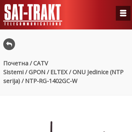
Почетна
/
CATV
Sistemi
/
GPON
/
ELTEX
/
ONU Jedinice (NTP
serija)
/ NTP-RG-1402GC-W