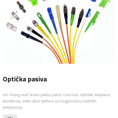
Optička pasiva
Kin Young nudi široku paletu patch cord-ova, optičkih adaptera,
konektora, veliki izbor splitera sa mogućnošću različitih
priključenja.