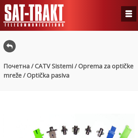
Почетна
/
CATV Sistemi
/
Oprema za optičke
mreže
/ Optička pasiva