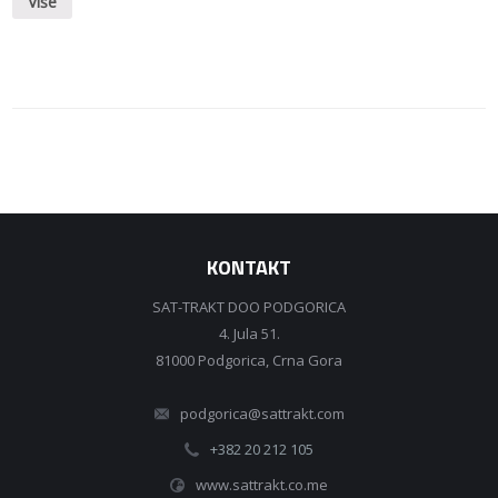
Više
KONTAKT
SAT-TRAKT DOO PODGORICA
4. Jula 51.
81000 Podgorica, Crna Gora
podgorica@sattrakt.com
+382 20 212 105
www.sattrakt.co.me