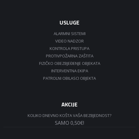
USLUGE
ALARMNI SISTEMI
VIDEO NADZOR
KONTROLA PRISTUPA
PROTIVPOŽARNA ZAŠTITA
FIZIČKO OBEZBJEĐENJE OBJEKATA
INTERVENTNA EKIPA
PATROLNI OBILASCI OBJEKTA
AKCIJE
KOLIKO DNEVNO KOŠTA VAŠA BEZBJEDNOST?
SAMO 0,50€!