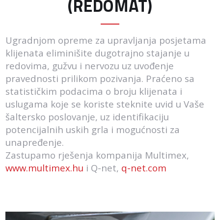
(REDOMAT)
Ugradnjom opreme za upravljanja posjetama
klijenata eliminišite dugotrajno stajanje u
redovima, gužvu i nervozu uz uvođenje
pravednosti prilikom pozivanja. Praćeno sa
statističkim podacima o broju klijenata i
uslugama koje se koriste steknite uvid u Vaše
šaltersko poslovanje, uz identifikaciju
potencijalnih uskih grla i mogućnosti za
unapređenje.
Zastupamo rješenja kompanija Multimex,
www.multimex.hu
i Q-net,
q-net.com