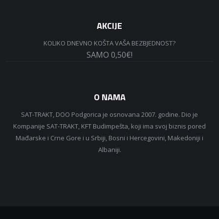
AKCIJE
KOLIKO DNEVNO KOŠTA VAŠA BEZBJEDNOST?
SAMO 0,50€!
O NAMA
SAT-TRAKT, DOO Podgorica je osnovana 2007. godine. Dio je
Kompanije SAT-TRAKT, KFT Budimpešta, koji ima svoj biznis pored
Mađarske i Crne Gore i u Srbiji, Bosni i Hercegovini, Makedoniji i
Albaniji.