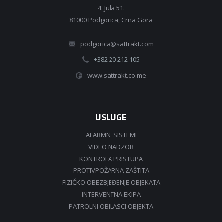
4. Jula 51.
81000 Podgorica, Crna Gora
podgorica@sattrakt.com
+382 20 212 105
www.sattrakt.co.me
USLUGE
ALARMNI SISTEMI
VIDEO NADZOR
KONTROLA PRISTUPA
PROTIVPOŽARNA ZAŠTITA
FIZIČKO OBEZBJEĐENJE OBJEKATA
INTERVENTNA EKIPA
PATROLNI OBILASCI OBJEKTA