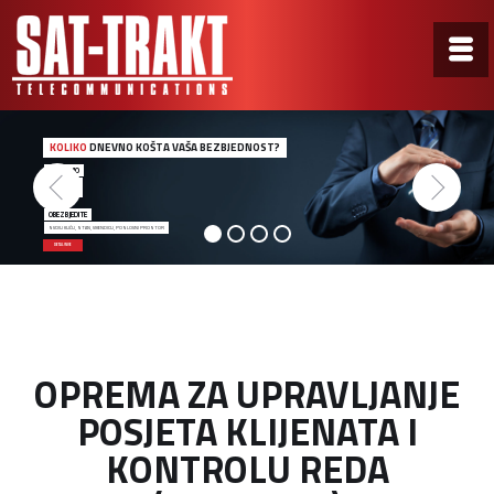
KOLIKO
DNEVNO KOŠTA VAŠA BEZBJEDNOST?
ZA SAMO
0,50€
OBEZBJEDITE
SVOJU KUĆU, STAN, VIKENDICU, POSLOVNI PROSTOR
DETALJNIJE
OPREMA ZA UPRAVLJANJE
POSJETA KLIJENATA I
KONTROLU REDA