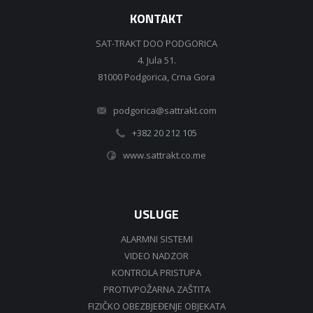
KONTAKT
SAT-TRAKT DOO PODGORICA
4. Jula 51.
81000 Podgorica, Crna Gora
podgorica@sattrakt.com
+382 20 212 105
www.sattrakt.co.me
USLUGE
ALARMNI SISTEMI
VIDEO NADZOR
KONTROLA PRISTUPA
PROTIVPOŽARNA ZAŠTITA
FIZIČKO OBEZBJEĐENJE OBJEKATA