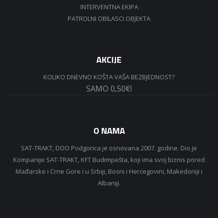
INTERVENTNA EKIPA
PATROLNI OBILASCI OBJEKTA
AKCIJE
KOLIKO DNEVNO KOŠTA VAŠA BEZBJEDNOST?
SAMO 0,50€!
O NAMA
SAT-TRAKT, DOO Podgorica je osnovana 2007. godine. Dio je
Kompanije SAT-TRAKT, KFT Budimpešta, koji ima svoj biznis pored
Mađarske i Crne Gore i u Srbiji, Bosni i Hercegovini, Makedoniji i
Albaniji.