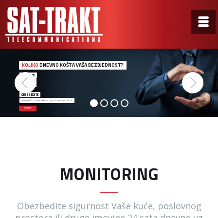
KOLIKO
DNEVNO KOŠTA VAŠA BEZBJEDNOST?
ZA SAMO
0,50€
OBEZBJEDITE
SVOJU KUĆU, STAN, VIKENDICU, POSLOVNI PROSTOR
DETALJNIJE
MONITORING
Obezbedite sigurnost Vaše kuće, poslovnog
prostora ili druge imovine 24 sata dnevno uz