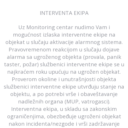
INTERVENTA EKIPA
Uz Monitoring centar nudimo Vam i
mogućnost izlaska interventne ekipe na
objekat u slučaju aktivacije alarmnog sistema.
Pravovremenom reakcijom u slučaju dojave
alarma sa ugroženog objekta (provala, panik
taster, požar) službenici interventne ekipe se u
najkraćem roku upućuju na ugrožen objekat.
Proverom okoline i unutrašnjosti objekta
službenici interventne ekipe utvrđuju stanje na
objektu, a po potrebi vrše i obaveštavanje
nadležnih organa (MUP, vatrogasci).
Interventna ekipa, u skladu sa zakonskim
ograničenjima, obezbeđuje ugroženi objekat
nakon incidenta/nezgode i vrši zadržavanje