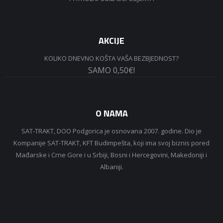
AKCIJE
KOLIKO DNEVNO KOŠTA VAŠA BEZBJEDNOST?
SAMO 0,50€!
O NAMA
SAT-TRAKT, DOO Podgorica je osnovana 2007. godine. Dio je
Kompanije SAT-TRAKT, KFT Budimpešta, koji ima svoj biznis pored
Mađarske i Crne Gore i u Srbiji, Bosni i Hercegovini, Makedoniji i
Albaniji.