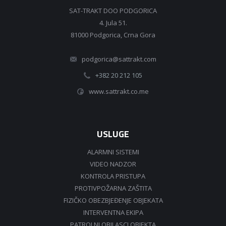
SAT-TRAKT DOO PODGORICA
4. Jula 51.
81000 Podgorica, Crna Gora
podgorica@sattrakt.com
+382 20 212 105
www.sattrakt.co.me
USLUGE
ALARMNI SISTEMI
VIDEO NADZOR
KONTROLA PRISTUPA
PROTIVPOŽARNA ZAŠTITA
FIZIČKO OBEZBJEĐENJE OBJEKATA
INTERVENTNA EKIPA
PATROLNI OBILASCI OBJEKTA