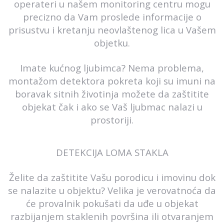
operateri u našem monitoring centru mogu
precizno da Vam proslede informacije o
prisustvu i kretanju neovlaštenog lica u Vašem
objetku.
Imate kućnog ljubimca? Nema problema,
montažom detektora pokreta koji su imuni na
boravak sitnih životinja možete da zaštitite
objekat čak i ako se Vaš ljubmac nalazi u
prostoriji.
DETEKCIJA LOMA STAKLA
Želite da zaštitite Vašu porodicu i imovinu dok
se nalazite u objektu? Velika je verovatnoća da
će provalnik pokušati da uđe u objekat
razbijanjem staklenih površina ili otvaranjem