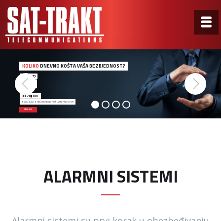
KOLIKO
DNEVNO KOŠTA VAŠA BEZBJEDNOST?
ZA SAMO
0,50€
OBEZBJEDITE
SVOJU KUĆU, STAN, VIKENDICU, POSLOVNI PROSTOR
DETALJNIJE
ALARMNI SISTEMI
Alarmni sistemi su prvi korak u obezbeđivanju