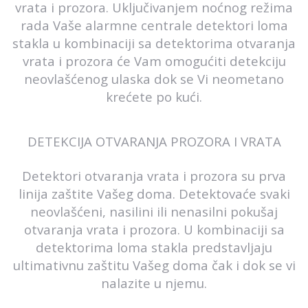
vrata i prozora. Uključivanjem noćnog režima
rada Vaše alarmne centrale detektori loma
stakla u kombinaciji sa detektorima otvaranja
vrata i prozora će Vam omogućiti detekciju
neovlašćenog ulaska dok se Vi neometano
krećete po kući.
DETEKCIJA OTVARANJA PROZORA I VRATA
Detektori otvaranja vrata i prozora su prva
linija zaštite Vašeg doma. Detektovaće svaki
neovlašćeni, nasilini ili nenasilni pokušaj
otvaranja vrata i prozora. U kombinaciji sa
detektorima loma stakla predstavljaju
ultimativnu zaštitu Vašeg doma čak i dok se vi
nalazite u njemu.