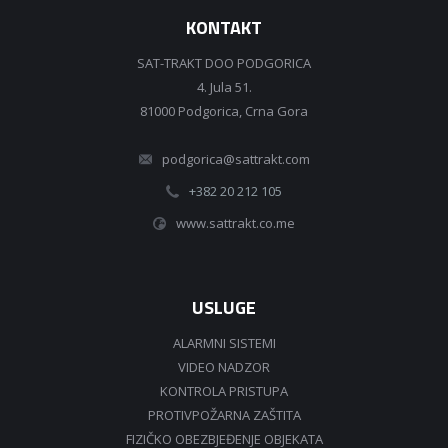
KONTAKT
SAT-TRAKT DOO PODGORICA
4. Jula 51.
81000 Podgorica, Crna Gora
podgorica@sattrakt.com
+382 20 212 105
www.sattrakt.co.me
USLUGE
ALARMNI SISTEMI
VIDEO NADZOR
KONTROLA PRISTUPA
PROTIVPOŽARNA ZAŠTITA
FIZIČKO OBEZBJEĐENJE OBJEKATA