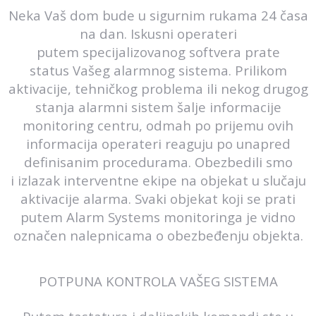
Neka Vaš dom bude u sigurnim rukama
24 časa
na dan. Iskusni operateri
putem
specijalizovanog softvera prate
status
Vašeg alarmnog sistema.
Prilikom
aktivacije, tehničkog problema
ili nekog drugog
stanja alarmni sistem
šalje informacije
monitoring centru,
odmah po prijemu ovih
informacija
operateri reaguju po unapred
definisanim
procedurama. Obezbedili smo
i
izlazak interventne ekipe na objekat u
slučaju
aktivacije alarma.
Svaki objekat koji se prati
putem Alarm
Systems monitoringa je vidno
označen
nalepnicama o obezbeđenju objekta.
POTPUNA KONTROLA VAŠEG SISTEMA