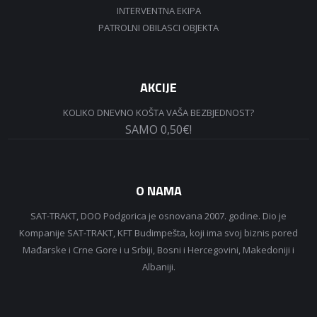
INTERVENTNA EKIPA
PATROLNI OBILASCI OBJEKTA
AKCIJE
KOLIKO DNEVNO KOŠTA VAŠA BEZBJEDNOST?
SAMO 0,50€!
O NAMA
SAT-TRAKT, DOO Podgorica je osnovana 2007. godine. Dio je
Kompanije SAT-TRAKT, KFT Budimpešta, koji ima svoj biznis pored
Mađarske i Crne Gore i u Srbiji, Bosni i Hercegovini, Makedoniji i
Albaniji.