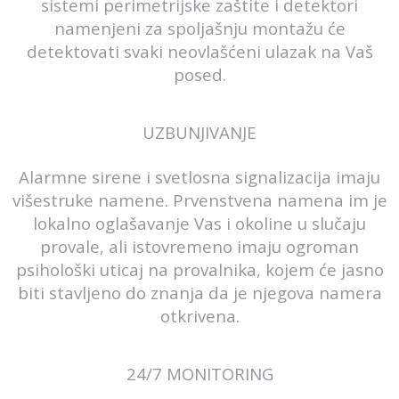
sistemi perimetrijske zaštite i detektori
namenjeni za spoljašnju montažu će
detektovati svaki neovlašćeni ulazak na Vaš
posed.
UZBUNJIVANJE
Alarmne sirene i svetlosna signalizacija imaju
višestruke namene. Prvenstvena namena im je
lokalno oglašavanje Vas i okoline u slučaju
provale, ali istovremeno imaju ogroman
psihološki uticaj na provalnika, kojem će jasno
biti stavljeno do znanja da je njegova namera
otkrivena.
24/7 MONITORING