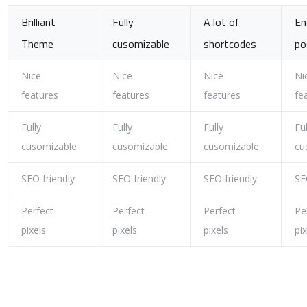
Brilliant
Fully
A lot of
En
Theme
cusomizable
shortcodes
po
Nice
Nice
Nice
Ni
features
features
features
fe
Fully
Fully
Fully
Ful
cusomizable
cusomizable
cusomizable
cu
SEO friendly
SEO friendly
SEO friendly
SE
Perfect
Perfect
Perfect
Pe
pixels
pixels
pixels
pi