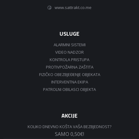
www.sattrakt.co.me
USLUGE
ALARMNI SISTEMI
VIDEO NADZOR
KONTROLA PRISTUPA
PROTIVPOŽARNA ZAŠTITA
FIZIČKO OBEZBJEĐENJE OBJEKATA
INTERVENTNA EKIPA
PATROLNI OBILASCI OBJEKTA
AKCIJE
KOLIKO DNEVNO KOŠTA VAŠA BEZBJEDNOST?
SAMO 0,50€!