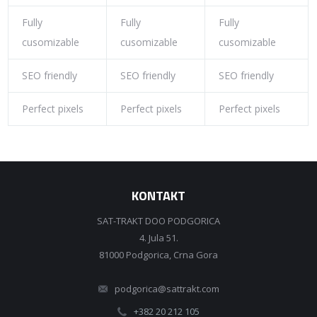
Fully
Fully
Fully
cusomizable
cusomizable
cusomizable
SEO friendly
SEO friendly
SEO friendly
Perfect pixels
Perfect pixels
Perfect pixels
KONTAKT
SAT-TRAKT DOO PODGORICA
4. Jula 51.
81000 Podgorica, Crna Gora
podgorica@sattrakt.com
+382 20 212 105