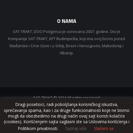
O NAMA
SAT-TRAKT, DOO Podgorica je osnovana 2007. godine. Dio je
Kompanije SAT-TRAKT, KFT Budimpešta, koji ima svoj biznis pored
Mađarske i Crne Gore i u Srbiji, Bosni i Hercegovini, Makedoniji i
Albaniji.
SAT-TRAKT © 2024 All rights reserved
Dragi posetioci, radi poboljšanja korisničkog iskustva,
sprečavanja spama, kao i za druge funkcionalnosti koje ne bismo
mogli da obezbedimo na drugi način ovaj sajt koristi kolačiće
(cookies). Korišćenjem sajta saglasni ste sa Uslovima korišćenja i
www.sattrakt.com
Politikom privatnosti.
Saznaj više
Slažem se