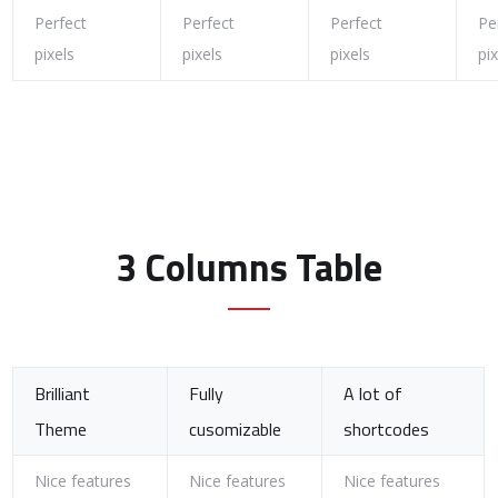
Perfect
Perfect
Perfect
Pe
pixels
pixels
pixels
pi
3 Columns Table
Brilliant
Fully
A lot of
Theme
cusomizable
shortcodes
Nice features
Nice features
Nice features