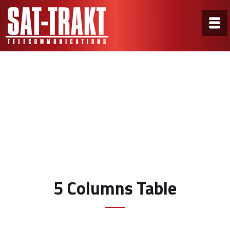
Tables
Home
/
Tables
5 Columns Table