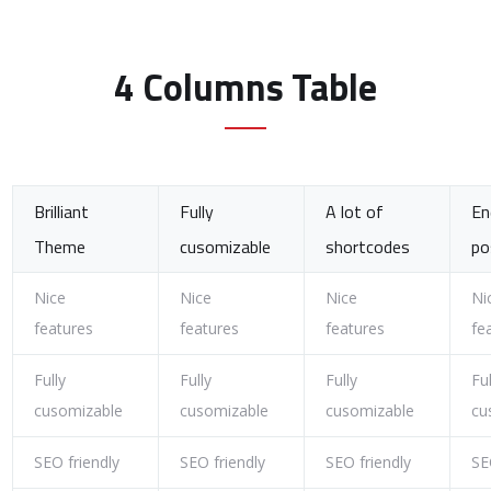
4 Columns Table
Brilliant
Fully
A lot of
En
Theme
cusomizable
shortcodes
po
Nice
Nice
Nice
Ni
features
features
features
fe
Fully
Fully
Fully
Ful
cusomizable
cusomizable
cusomizable
cu
SEO friendly
SEO friendly
SEO friendly
SE