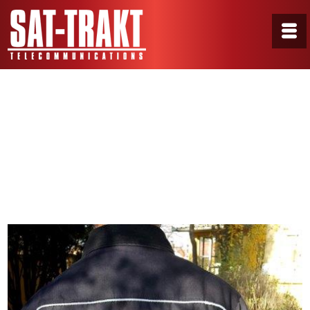
GalerijaF8
Home
/
Portfolio
/
GalerijaF8