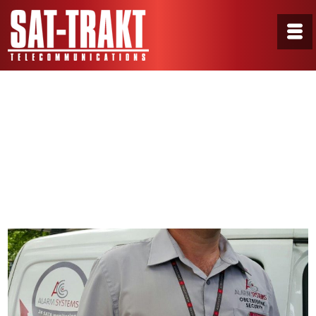
GalerijaF22
Home
/
Portfolio
/
GalerijaF22