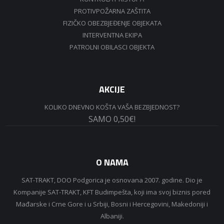
PROTIVPOŽARNA ZAŠTITA
FIZIČKO OBEZBJEĐENJE OBJEKATA
INTERVENTNA EKIPA
PATROLNI OBILASCI OBJEKTA
AKCIJE
KOLIKO DNEVNO KOŠTA VAŠA BEZBJEDNOST?
SAMO 0,50€!
O NAMA
SAT-TRAKT, DOO Podgorica je osnovana 2007. godine. Dio je
Kompanije SAT-TRAKT, KFT Budimpešta, koji ima svoj biznis pored
Mađarske i Crne Gore i u Srbiji, Bosni i Hercegovini, Makedoniji i
Albaniji.