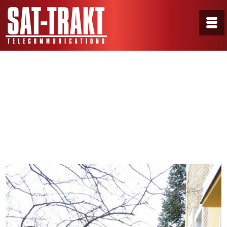
GalerijaF2
Home
/
Portfolio
/
GalerijaF2