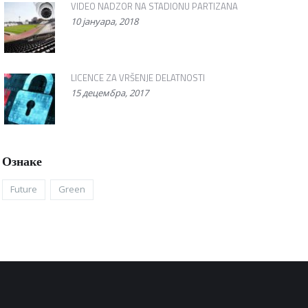
VIDEO NADZOR NA STADIONU PARTIZANA
10 јануара, 2018
LICENCE ZA VRŠENJE DELATNOSTI
15 децембра, 2017
Ознаке
Future
Green