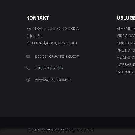
KONTAKT
USLUG
SAT-TRAKT DOO PODGORICA
ALARMNI 
4. Jula 51.
VIDEO N
81000 Podgorica, Crna Gora
KONTROLA
PROTIVPO
podgorica@sattrakt.com
FIZIČKO 
INTERVEN
+382 20 212 105
PATROLNI
www.sattrakt.co.me
SAT-TRAKT © 2024 All rights reserved