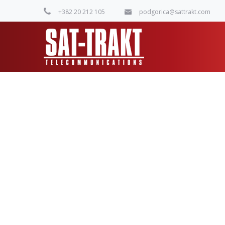
+382 20 212 105
podgorica@sattrakt.com
My account