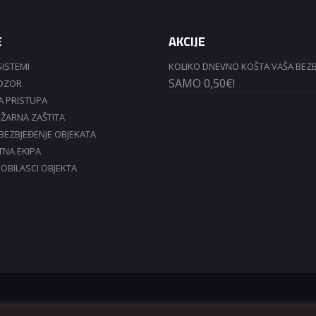
E
AKCIJE
SISTEMI
KOLIKO DNEVNO KOŠTA VAŠA BEZ
SAMO 0,50€!
ADZOR
 PRISTUPA
ŽARNA ZAŠTITA
OBEZBJEĐENJE OBJEKATA
TNA EKIPA
 OBILASCI OBJEKTA