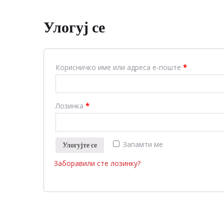
Улогуј се
Корисничко име или адреса е-поште
*
Лозинка
*
Запамти ме
Улогујте се
Заборавили сте лозинку?