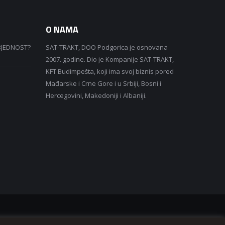
O NAMA
BJEDNOST?
SAT-TRAKT, DOO Podgorica je osnovana
2007. godine. Dio je Kompanije SAT-TRAKT,
KFT Budimpešta, koji ima svoj biznis pored
Mađarske i Crne Gore i u Srbiji, Bosni i
Hercegovini, Makedoniji i Albaniji.