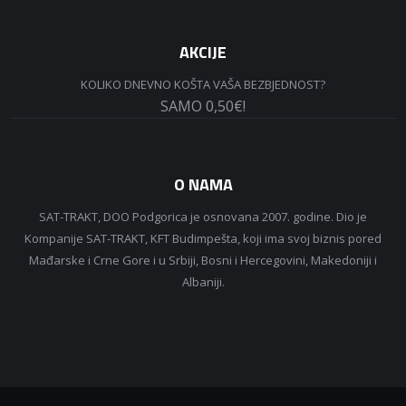
AKCIJE
KOLIKO DNEVNO KOŠTA VAŠA BEZBJEDNOST?
SAMO 0,50€!
O NAMA
SAT-TRAKT, DOO Podgorica je osnovana 2007. godine. Dio je
Kompanije SAT-TRAKT, KFT Budimpešta, koji ima svoj biznis pored
Mađarske i Crne Gore i u Srbiji, Bosni i Hercegovini, Makedoniji i
Albaniji.