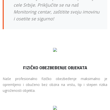
cele Srbije.
Priključite se na naš
Monitoring centar, zaštitite svoju imovinu
i osetite se sigurno!
FIZIČKO OBEZBEĐENJE OBJEKATA
Naše profesionalno fizičko obezbeđenje maksimalno je
opremljeno i obučeno bez obzira na vrstu, tip i stepen rizika
ugroženosti objekta.