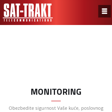
Monitoring Old
Home
/
Monitoring Old
MONITORING
Obezbedite sigurnost Vaše kuće, poslovnog