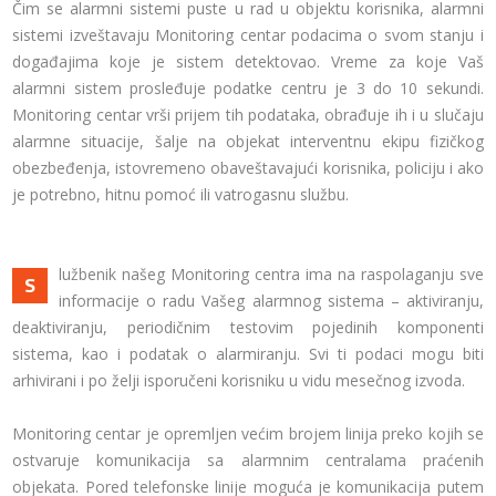
Čim se alarmni sistemi puste u rad u objektu korisnika, alarmni
sistemi izveštavaju Monitoring centar podacima o svom stanju i
događajima koje je sistem detektovao. Vreme za koje Vaš
alarmni sistem prosleđuje podatke centru je 3 do 10 sekundi.
Monitoring centar vrši prijem tih podataka, obrađuje ih i u slučaju
alarmne situacije, šalje na objekat interventnu ekipu fizičkog
obezbeđenja, istovremeno obaveštavajući korisnika, policiju i ako
je potrebno, hitnu pomoć ili vatrogasnu službu.
lužbenik našeg Monitoring centra ima na raspolaganju sve
S
informacije o radu Vašeg alarmnog sistema – aktiviranju,
deaktiviranju, periodičnim testovim pojedinih komponenti
sistema, kao i podatak o alarmiranju. Svi ti podaci mogu biti
arhivirani i po želji isporučeni korisniku u vidu mesečnog izvoda.
Monitoring centar je opremljen većim brojem linija preko kojih se
ostvaruje komunikacija sa alarmnim centralama praćenih
objekata. Pored telefonske linije moguća je komunikacija putem