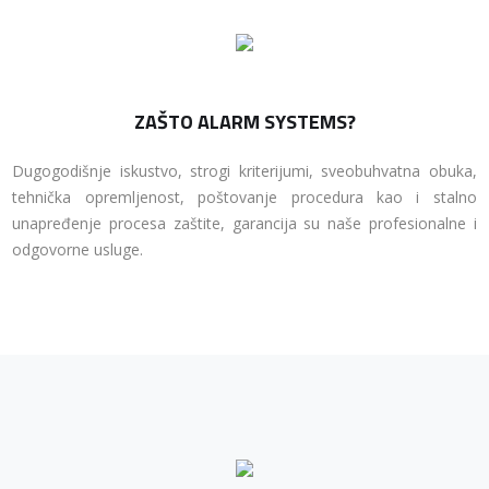
ZAŠTO ALARM SYSTEMS?
Dugogodišnje iskustvo, strogi kriterijumi, sveobuhvatna obuka,
tehnička opremljenost, poštovanje procedura kao i stalno
unapređenje procesa zaštite, garancija su naše profesionalne i
odgovorne usluge.