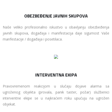
OBEZBEĐENJE JAVNIH SKUPOVA
Naše veliko profesionalno iskustvo u obavljanju obezbeđenja
javnih skupova, događaja i manifestacija daje sigurnost Vaše
manfestacije / događaja i posetilaca.
INTERVENTNA EKIPA
Pravovremenom reakcijom u slučaju dojave alarma sa
ugroženog objekta (provala, panik taster, požar) službenici
interventne ekipe se u najkraćem roku upućuju na ugrožen
objekat.