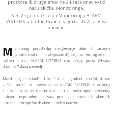
prostora ili druge imovine 24 sata dnevno uz
našu službu Monitoringa.
Već 25 godina služba Monitoringa ALARM
SYSTEMS-a budno brine o sigurnosti
Vas i Vaše
imovine.
M
onitoring predstavlja nadgledanje alarmnih sistema
(protivprovalnih i protivpožarnih) koji su već ugrađeni i
pušteni u rad. ALARM SYSTEMS ovu uslugu pruža 24-sata
dnevno, 7 dana u nedelji.
Monitoring funkcioniše tako što se ugrađeni tehnički sistem
zaštite na objektu povezuju sa ALARM SYSTEMS Monitoring
centrom, u kome iskusni službenici pomoću specijalizovanog
softvera neprekidno 24 sata prate rad povezanih alarmnih
sistema, protivpožarnih alarma i video nadzora.