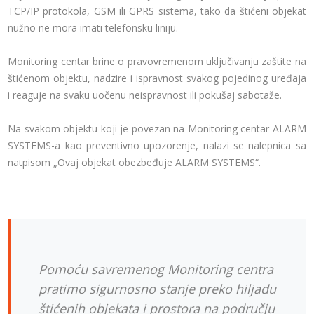
TCP/IP protokola, GSM ili GPRS sistema, tako da štićeni objekat
nužno ne mora imati telefonsku liniju.
Monitoring centar brine o pravovremenom uključivanju zaštite na
štićenom objektu, nadzire i ispravnost svakog pojedinog uređaja
i reaguje na svaku uočenu neispravnost ili pokušaj sabotaže.
Na svakom objektu koji je povezan na Monitoring centar ALARM
SYSTEMS-a kao preventivno upozorenje, nalazi se nalepnica sa
natpisom „Ovaj objekat obezbeđuje ALARM SYSTEMS“.
Pomoću savremenog Monitoring centra
pratimo sigurnosno stanje preko hiljadu
štićenih objekata i prostora na području